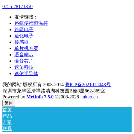
0755-28171850
友情链接 :
路瓴便携恒温杯
路瓴电子
速钇电子
传感器
单片机方案
语音喇叭
语音芯片
速佑科技
速佑半导体
我的网站 版权所有 2008-2014
粤ICP备2021015048号
深圳市龙华区清祥路清湖科技园B座8层862-869室
Powered by
MetInfo 7.5.0
©2008-2026
mituo.cn
繁体
首页
产品
方案
联系