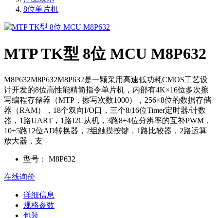
8位单片机
MTP TK型 8位 MCU M8P632
M8P632M8P632M8P632是一颗采用高速低功耗CMOS工艺设
计开发的8位高性能精简指令单片机，内部有4K×16位多次擦
写编程存储器（MTP，擦写次数1000），256×8位的数据存储
器（RAM），18个双向I/O口，三个8/16位Timer定时器/计数
器，1路UART，1路I2C从机，3路8+4位分辨率的互补PWM，
10+5路12位AD转换器，2组触摸按键，1路比较器，2路运算
放大器，支
型号：
M8P632
在线询价
详细信息
规格参数
包装