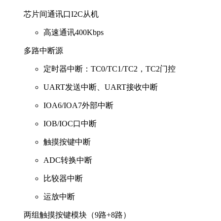
芯片间通讯口I2C从机
高速通讯400Kbps
多路中断源
定时器中断：TC0/TC1/TC2，TC2门控
UART发送中断、UART接收中断
IOA6/IOA7外部中断
IOB/IOC口中断
触摸按键中断
ADC转换中断
比较器中断
运放中断
两组触摸按键模块（9路+8路）