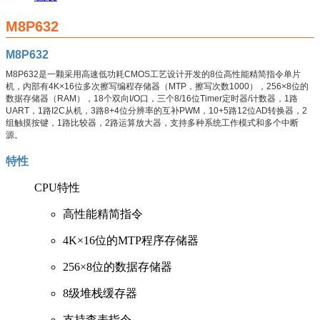
M8P632
M8P632
M8P632是一颗采用高速低功耗CMOS工艺设计开发的8位高性能精简指令单片
机，内部有4K×16位多次擦写编程存储器（MTP，擦写次数1000），256×8位的
数据存储器（RAM），18个双向I/O口，三个8/16位Timer定时器/计数器，1路
UART，1路I2C从机，3路8+4位分辨率的互补PWM，10+5路12位AD转换器，2
组触摸按键，1路比较器，2路运算放大器，支持多种系统工作模式和多个中断
源。
特性
CPU特性
高性能精简指令
4K×16位的MTP程序存储器
256×8位的数据存储器
8级堆栈缓存器
支持查表指令